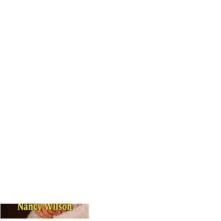
Alábenla en las
puertas