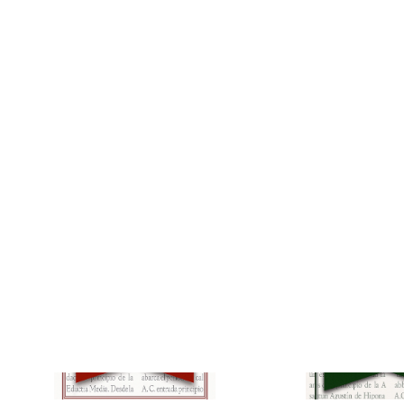
La era de los padres
La Edad Media 
de la iglesia primitiva