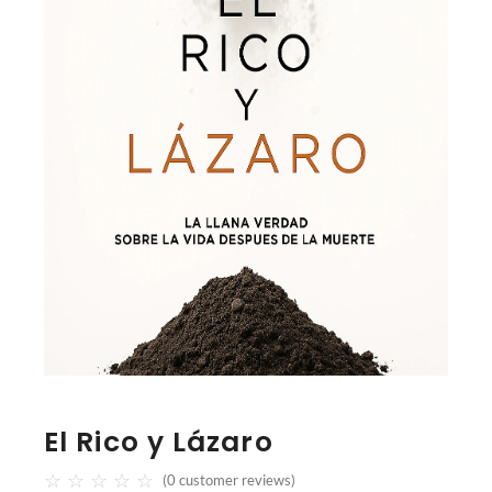
El Rico y Lázaro
☆
☆
☆
☆
☆
(
0
customer reviews)