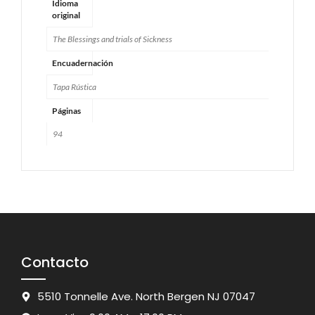
Idioma
original
The Blessings and trials of Sickness
Encuadernación
Tapa Rústica
Páginas
94
Contacto
5510 Tonnelle Ave. North Bergen NJ 07047