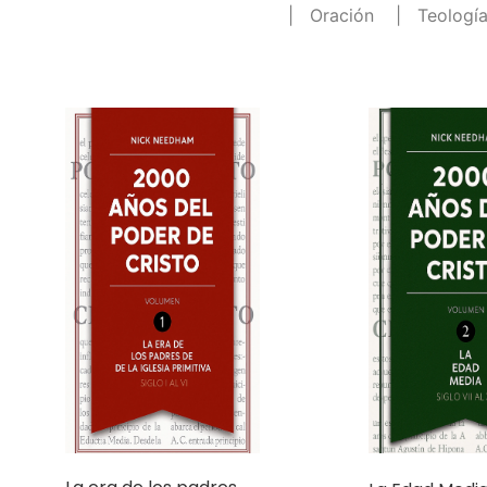
La era de los padres
La Edad Media 
de la iglesia primitiva