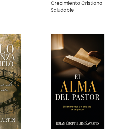
nza y
El Alma del Pastor: El
llamamiento y el