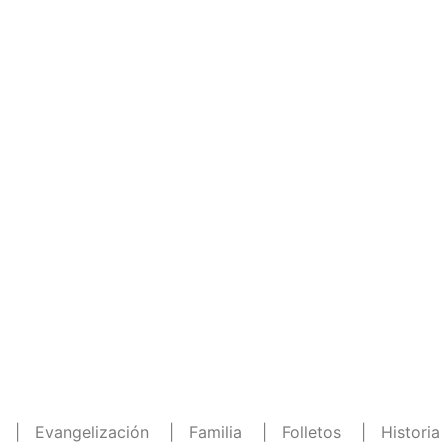
Publicaciones
Distribución
Novedades
Aquila
Publicaciones
|
Evangelización
|
Familia
|
Folletos
|
Historia
 Pastoral
|
Teología Sistemática
|
Vida Cristiana