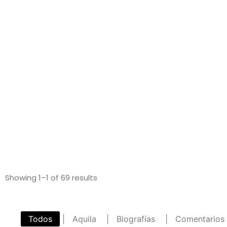
Inicio
Aquila
Showing 1–1 of 69 results
Todos
|
Aquila
|
Biografías
|
Comentarios
|
Oración
|
Teología