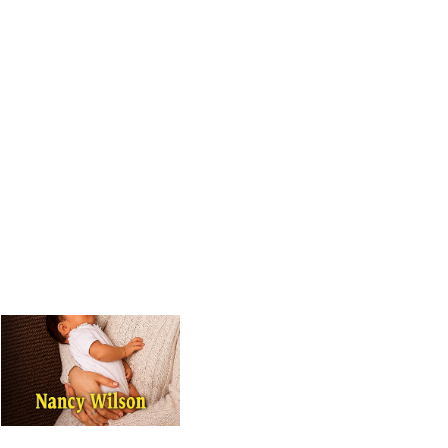
Alábenla en las
puertas