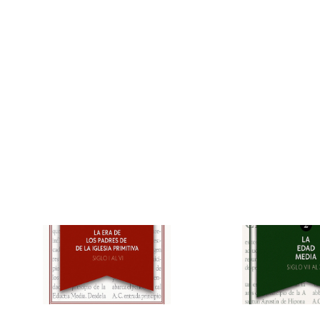
La era de los padres
La Edad Media 
de la iglesia primitiva