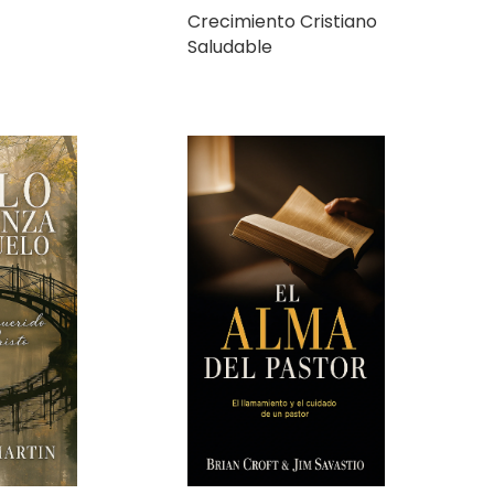
nza y
El Alma del Pastor: El
llamamiento y el